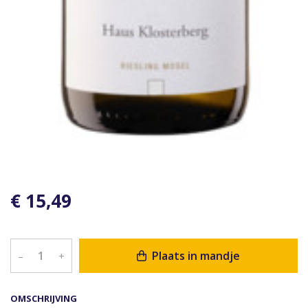
€ 15,49
Plaats in mandje
–
+
OMSCHRIJVING