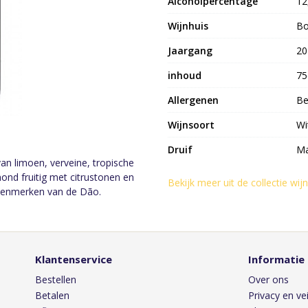
Alcoholpercentage
12
Wijnhuis
Bo
Jaargang
20
inhoud
75
Allergenen
Be
Wijnsoort
Wi
Druif
Ma
 van limoen, verveine, tropische
mond fruitig met citrustonen en
Bekijk meer uit de collectie wij
 kenmerken van de Dão.
Klantenservice
Informatie
Bestellen
Over ons
Betalen
Privacy en vei