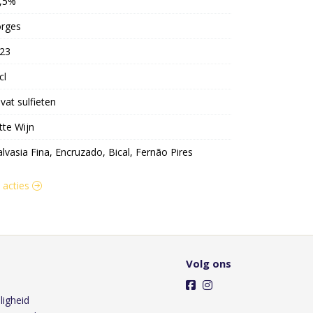
,5%
rges
23
cl
vat sulfieten
tte Wijn
lvasia Fina, Encruzado, Bical, Fernão Pires
n acties
Volg ons
ligheid