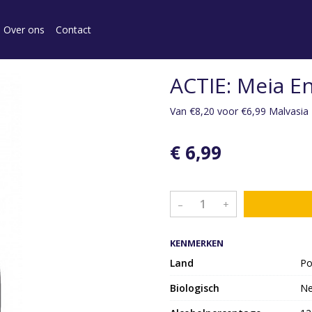
Over ons
Contact
ACTIE: Meia E
Van €8,20 voor €6,99 Malvasia 
€ 6,99
–
+
KENMERKEN
Land
Po
Biologisch
N