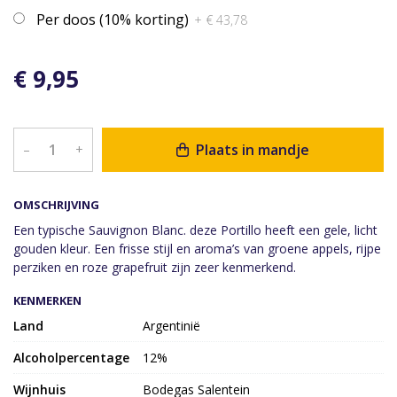
Per doos (10% korting)
+ € 43,78
€ 9,95
Plaats in mandje
–
+
OMSCHRIJVING
Een typische Sauvignon Blanc. deze Portillo heeft een gele, licht
gouden kleur. Een frisse stijl en aroma’s van groene appels, rijpe
perziken en roze grapefruit zijn zeer kenmerkend.
KENMERKEN
Land
Argentinië
Alcoholpercentage
12%
Wijnhuis
Bodegas Salentein