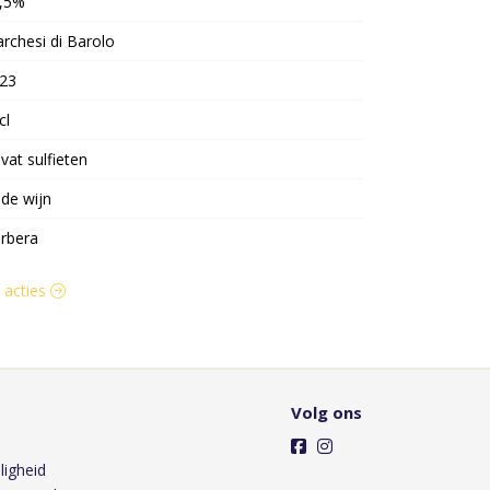
,5%
rchesi di Barolo
23
cl
vat sulfieten
de wijn
rbera
n acties
Volg ons
ligheid