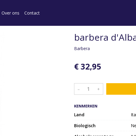
Over ons
Contact
barbera d'Alba
Barbera
€ 32,95
–
+
KENMERKEN
Land
Ita
Biologisch
N