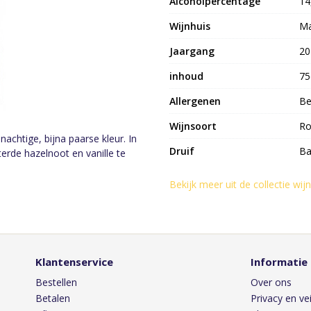
Alcoholpercentage
14
Wijnhuis
Ma
Jaargang
20
inhoud
75
Allergenen
Be
Wijnsoort
Ro
nachtige, bijna paarse kleur. In
Druif
Ba
erde hazelnoot en vanille te
Bekijk meer uit de collectie wij
Klantenservice
Informatie
Bestellen
Over ons
Betalen
Privacy en vei