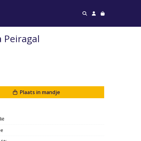
 Peiragal
Plaats in mandje
lië
ee