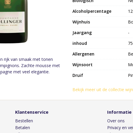
Biologisch
N
Alcoholpercentage
1
Wijnhuis
Bo
Jaargang
-
inhoud
75
Allergenen
Be
n rijk van smaak met tonen
Wijnsoort
Mo
 champignons. Zachte mousse met
pagne met veel elegantie.
Druif
Pi
Bekijk meer uit de collectie wij
Klantenservice
Informatie
Bestellen
Over ons
Betalen
Privacy en vei