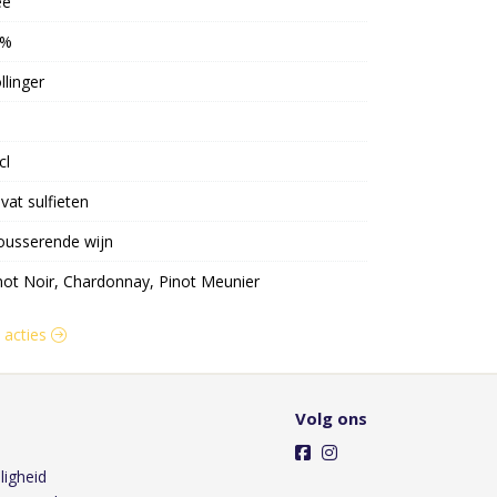
ee
2%
llinger
cl
vat sulfieten
usserende wijn
not Noir, Chardonnay, Pinot Meunier
n acties
Volg ons
ligheid