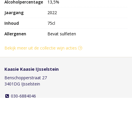
Alcoholpercentage
13,5%
Jaargang
2022
Inhoud
75cl
Allergenen
Bevat sulfieten
Bekijk meer uit de collectie wijn acties
Kaasie Kaasie IJsselstein
Benschopperstraat 27
3401DG IJsselstein
030-6884046
info@kaasiekaasie.nl
Klantenservice
Bestellen
Betalen