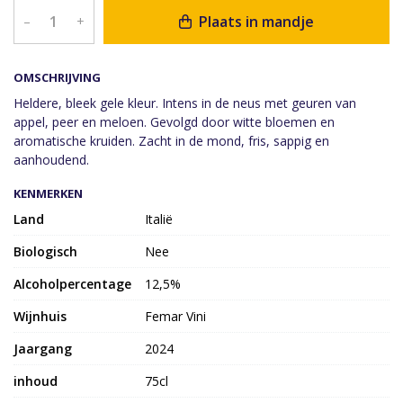
Plaats in mandje
–
+
OMSCHRIJVING
Heldere, bleek gele kleur. Intens in de neus met geuren van
appel, peer en meloen. Gevolgd door witte bloemen en
aromatische kruiden. Zacht in de mond, fris, sappig en
aanhoudend.
KENMERKEN
Land
Italië
Biologisch
Nee
Alcoholpercentage
12,5%
Wijnhuis
Femar Vini
Jaargang
2024
inhoud
75cl