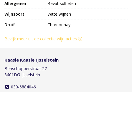
Allergenen
Bevat sulfieten
Wijnsoort
Witte wijnen
Druif
Chardonnay
Bekijk meer uit de collectie wijn acties
Kaasie Kaasie IJsselstein
Benschopperstraat 27
3401DG IJsselstein
030-6884046
info@kaasiekaasie.nl
Klantenservice
Bestellen
Betalen
Afleveren