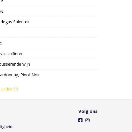
ee
2%
degas Salentein
cl
vat sulfieten
usserende wijn
ardonnay, Pinot Noir
n acties
Volg ons
ligheid