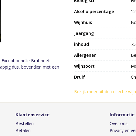
Biologisch
N
Alcoholpercentage
1
Wijnhuis
Bo
Jaargang
-
inhoud
75
Allergenen
Be
 Exceptionnelle Brut heeft
Wijnsoort
Mo
 sappig dus, bovendien met een
Druif
Ch
Bekijk meer uit de collectie wij
Klantenservice
Informatie
Bestellen
Over ons
Betalen
Privacy en vei