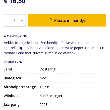
€ 16,50
Plaats in mandje
–
+
OMSCHRIJVING
Helder bleekgele kleur. Een heerlijke frisse wijn met een
aantrekkelijk bouquet van bloemen en witte peper. De smaak is
mondvullend met zuivere zuren in de afdronk.
KENMERKEN
Land
Oostenrijk
Biologisch
Nee
Alcoholpercentage
13,5%
Wijnhuis
Karl Steininger
Jaargang
2023