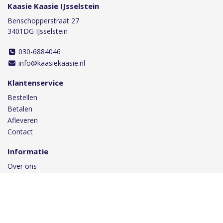
Kaasie Kaasie IJsselstein
Benschopperstraat 27
3401DG IJsselstein
030-6884046
info@kaasiekaasie.nl
Klantenservice
Bestellen
Betalen
Afleveren
Contact
Informatie
Over ons
Privacy en veiligheid
Algemene voorwaarden
Disclaimer
Cookies