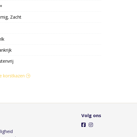
+
mig, Zacht
lk
ankrijk
utenvrij
tte korstkazen
Volg ons
ligheid