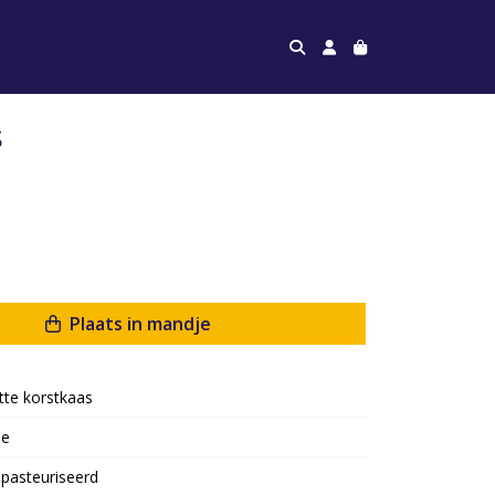
s
Plaats in mandje
tte korstkaas
oe
pasteuriseerd