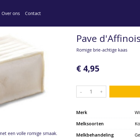
Over ons
Contact
Pave d'Affinoi
Romige brie-achtige kaas
€ 4,95
–
+
Merk
Wi
Melksoorten
K
 met een volle romige smaak.
Melkbehandeling
Ge