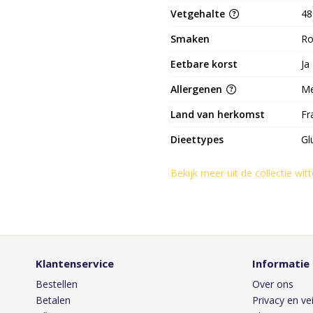
Vetgehalte
48
Smaken
Ro
Eetbare korst
Ja
Allergenen
Me
Land van herkomst
Fr
Dieettypes
Gl
Bekijk meer uit de collectie wi
Klantenservice
Informatie
Bestellen
Over ons
Betalen
Privacy en vei