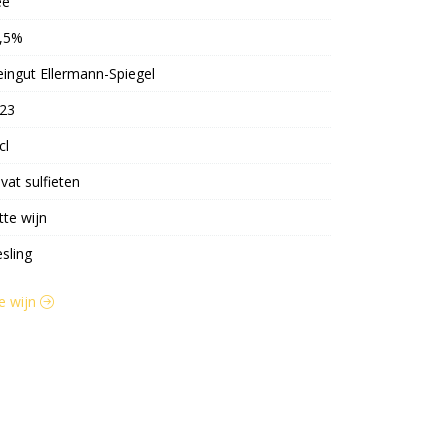
ee
,5%
ingut Ellermann-Spiegel
23
cl
vat sulfieten
tte wijn
esling
te wijn