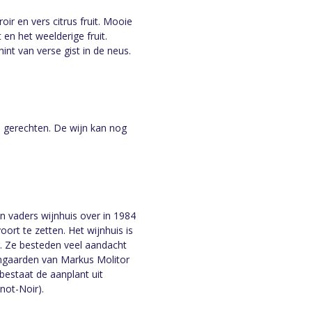
oir en vers citrus fruit. Mooie
t en het weelderige fruit.
nt van verse gist in de neus.
he gerechten. De wijn kan nog
jn vaders wijnhuis over in 1984
oort te zetten. Het wijnhuis is
. Ze besteden veel aandacht
jngaarden van Markus Molitor
bestaat de aanplant uit
not-Noir).