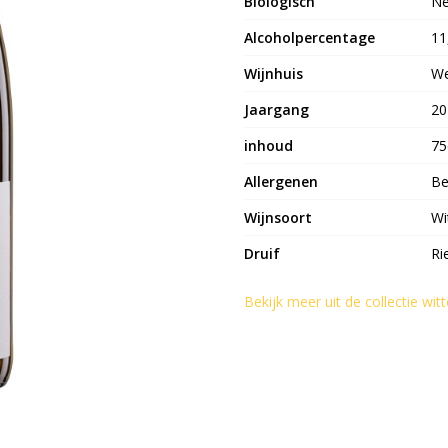
Biologisch
N
Alcoholpercentage
11
Wijnhuis
We
Jaargang
20
inhoud
75
Allergenen
Be
Wijnsoort
Wi
Druif
Ri
Bekijk meer uit de collectie wit