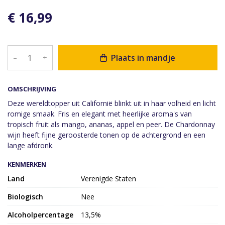
€ 16,99
Plaats in mandje
–
+
OMSCHRIJVING
Deze wereldtopper uit Californië blinkt uit in haar volheid en licht
romige smaak. Fris en elegant met heerlijke aroma's van
tropisch fruit als mango, ananas, appel en peer. De Chardonnay
wijn heeft fijne geroosterde tonen op de achtergrond en een
lange afdronk.
KENMERKEN
Land
Verenigde Staten
Biologisch
Nee
Alcoholpercentage
13,5%