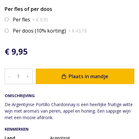
Per fles of per doos
Per fles
+ € 9,95
Per doos (10% korting)
+ € 43,78
€ 9,95
Plaats in mandje
–
+
OMSCHRIJVING
De Argentijnse Portillo Chardonnay is een heerlijke fruitige witte
wijn met aroma’s van peren, appel en honing. Een sappige wijn
met een mooie afdronk.
KENMERKEN
Land
Argentinië