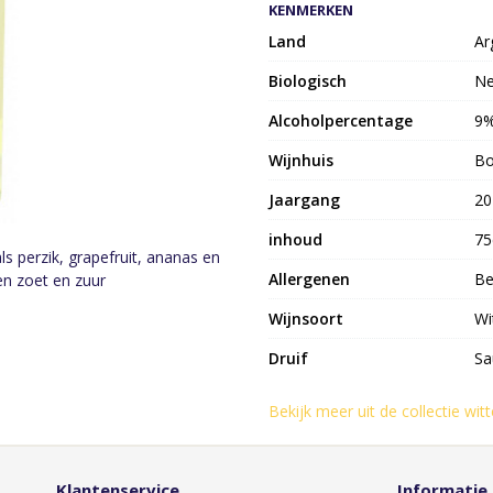
KENMERKEN
Land
Ar
Biologisch
N
Alcoholpercentage
9
Wijnhuis
Bo
Jaargang
20
inhoud
75
s perzik, grapefruit, ananas en
Allergenen
Be
en zoet en zuur
Wijnsoort
Wi
Druif
Sa
Bekijk meer uit de collectie wit
Klantenservice
Informatie