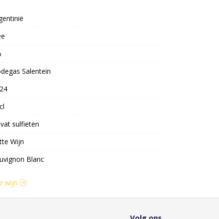
gentinië
ee
%
degas Salentein
24
cl
vat sulfieten
tte Wijn
uvignon Blanc
te wijn
Volg ons