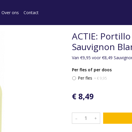
Over ons
Contact
ACTIE: Portill
Sauvignon Blan
Van €9,95 voor €8,49 Sauvigno
Per fles of per doos
Per fles
+ € 9,95
€ 8,49
–
+