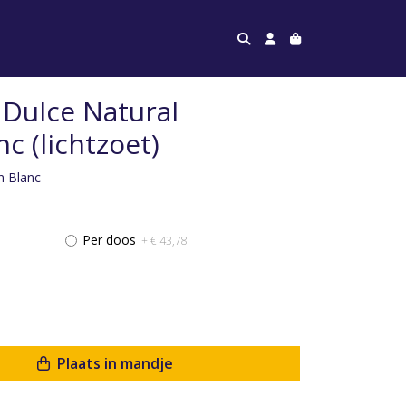
o Dulce Natural
c (lichtzoet)
n Blanc
Per doos
+ € 43,78
Plaats in mandje