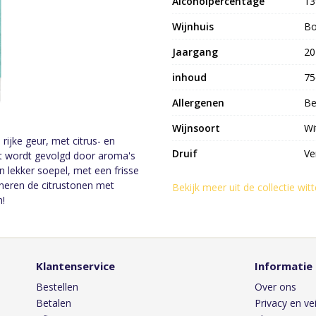
Alcoholpercentage
1
Wijnhuis
Bo
Jaargang
20
inhoud
75
Allergenen
Be
Wijnsoort
Wi
 rijke geur, met citrus- en
Druif
Ve
t wordt gevolgd door aroma's
n lekker soepel, met een frisse
neren de citrustonen met
Bekijk meer uit de collectie wit
n!
Klantenservice
Informatie
Bestellen
Over ons
Betalen
Privacy en vei