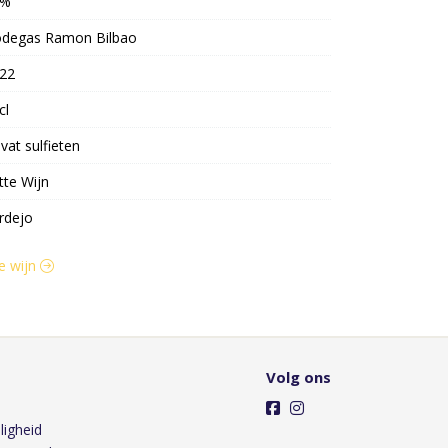
3%
degas Ramon Bilbao
22
cl
vat sulfieten
tte Wijn
rdejo
te wijn
Volg ons
ligheid