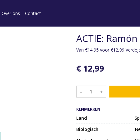
Over ons
Contact
ACTIE: Ramón 
Van €14,95 voor €12,99 Verdej
€ 12,99
–
+
KENMERKEN
Land
Sp
Biologisch
N