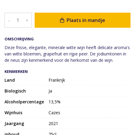
Plaats in mandje
–
+
OMSCHRIJVING
Deze frisse, elegante, minerale witte wijn heeft delicate aroma's
van witte bloemen, grapefruit en rijpe peer. De jodiumtonen in
de neus zijn kenmerkend voor de herkomst van de wijn.
KENMERKEN
Land
Frankrijk
Biologisch
Ja
Alcoholpercentage
13,5%
Wijnhuis
Cazes
Jaargang
2021
inhoud
75cl