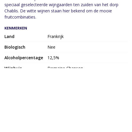
speciaal geselecteerde wijngaarden ten zuiden van het dorp
Chablis. De witte wijnen staan hier bekend om de mooie
fruitcombinaties.
KENMERKEN
Land
Frankrijk
Biologisch
Nee
Alcoholpercentage
12,5%
Wijnhuis
Domaine Chanson
Jaargang
2019
inhoud
75cl
Allergenen
Bevat sulfieten
Wijnsoort
Witte Wijn
Druif
Chardonnay