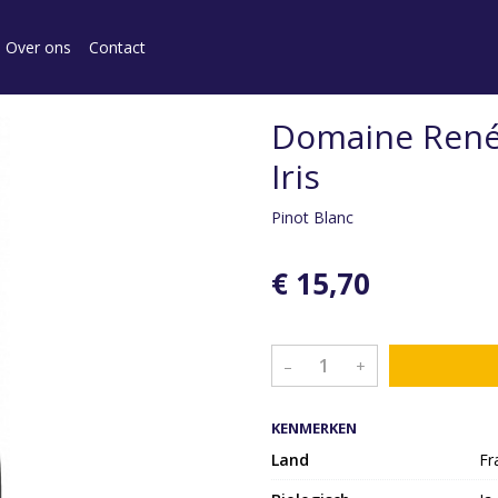
Over ons
Contact
Domaine René 
Iris
Pinot Blanc
€ 15,70
–
+
KENMERKEN
Land
Fr