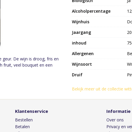
Biologisch
Ja
Alcoholpercentage
12
Wijnhuis
Do
Jaargang
20
inhoud
75
Allergenen
Be
geur. De wijn is droog, fris en
Wijnsoort
Wi
h fruit, veel bouquet en een
Druif
Pi
Bekijk meer uit de collectie wit
Klantenservice
Informatie
Bestellen
Over ons
Betalen
Privacy en vei