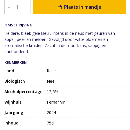
Plaats in mandje
–
+
OMSCHRIJVING
Heldere, bleek gele kleur. Intens in de neus met geuren van
appel, peer en meloen. Gevolgd door witte bloemen en
aromatische kruiden. Zacht in de mond, fris, sappig en
aanhoudend.
KENMERKEN
Land
Italië
Biologisch
Nee
Alcoholpercentage
12,5%
Wijnhuis
Femar Vini
Jaargang
2024
inhoud
75cl