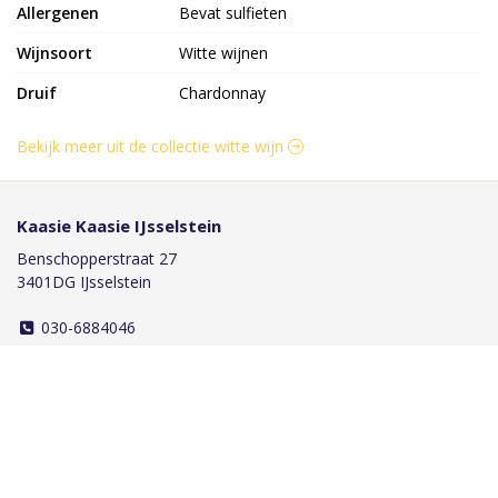
Allergenen
Bevat sulfieten
Wijnsoort
Witte wijnen
Druif
Chardonnay
Bekijk meer uit de collectie witte wijn
Kaasie Kaasie IJsselstein
Benschopperstraat 27
3401DG IJsselstein
030-6884046
info@kaasiekaasie.nl
Klantenservice
Bestellen
Betalen
Afleveren