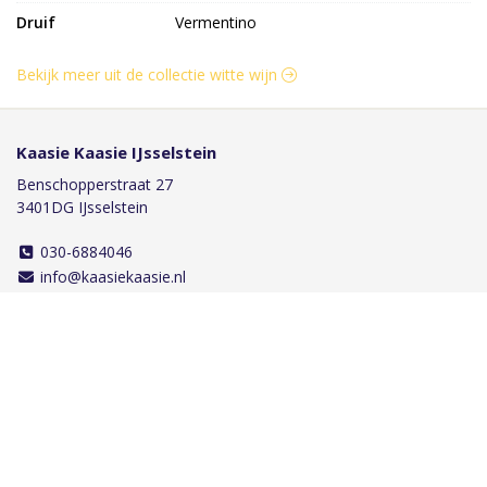
Druif
Vermentino
Bekijk meer uit de collectie witte wijn
Kaasie Kaasie IJsselstein
Benschopperstraat 27
3401DG IJsselstein
030-6884046
info@kaasiekaasie.nl
Klantenservice
Bestellen
Betalen
Afleveren
Contact
Informatie