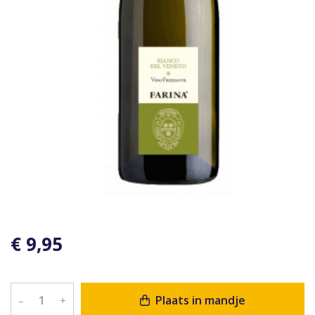
€ 9,95
Plaats in mandje
–
+