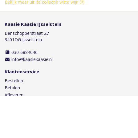
Bekijk meer uit de collectie witte wijn
Kaasie Kaasie IJsselstein
Benschopperstraat 27
3401DG IJsselstein
030-6884046
info@kaasiekaasie.nl
Klantenservice
Bestellen
Betalen
Afleveren
Contact
Informatie
Over ons
Privacy en veiligheid
Algemene voorwaarden