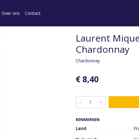
Over ons
Contact
Laurent Miquel
Chardonnay
Chardonnay
€ 8,40
–
+
KENMERKEN
Land
Fr