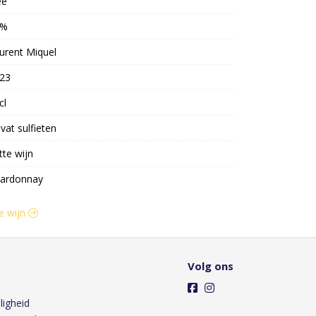
ee
3%
urent Miquel
23
cl
vat sulfieten
tte wijn
ardonnay
te wijn
Volg ons
ligheid