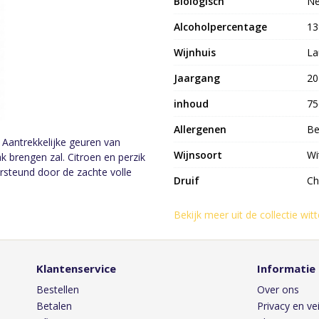
Biologisch
N
Alcoholpercentage
1
Wijnhuis
La
Jaargang
20
inhoud
75
Allergenen
Be
. Aantrekkelijke geuren van
Wijnsoort
Wi
 brengen zal. Citroen en perzik
rsteund door de zachte volle
Druif
Ch
Bekijk meer uit de collectie wit
Klantenservice
Informatie
Bestellen
Over ons
Betalen
Privacy en vei