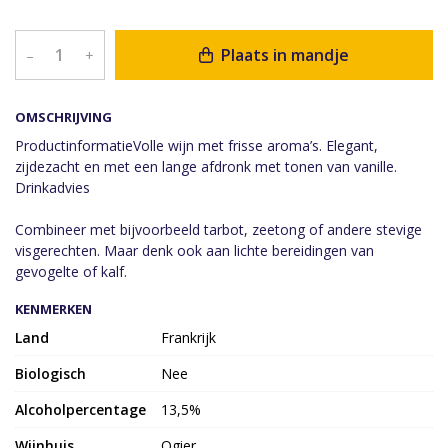
Plaats in mandje
–
+
OMSCHRIJVING
ProductinformatieVolle wijn met frisse aroma’s. Elegant,
zijdezacht en met een lange afdronk met tonen van vanille.
Drinkadvies
Combineer met bijvoorbeeld tarbot, zeetong of andere stevige
visgerechten. Maar denk ook aan lichte bereidingen van
gevogelte of kalf.
KENMERKEN
Land
Frankrijk
Biologisch
Nee
Alcoholpercentage
13,5%
Wijnhuis
Ogier