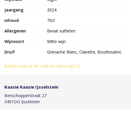
Jaargang
2024
inhoud
75cl
Allergenen
Bevat sulfieten
Wijnsoort
Witte wijn
Druif
Grenache Blanc, Clairette, Bourboulenc
Bekijk meer uit de collectie witte wijn
Kaasie Kaasie IJsselstein
Benschopperstraat 27
3401DG IJsselstein
030-6884046
info@kaasiekaasie.nl