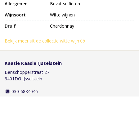
Allergenen
Bevat sulfieten
Wijnsoort
Witte wijnen
Druif
Chardonnay
Bekijk meer uit de collectie witte wijn
Kaasie Kaasie IJsselstein
Benschopperstraat 27
3401DG IJsselstein
030-6884046
info@kaasiekaasie.nl
Klantenservice
Bestellen
Betalen
Afleveren