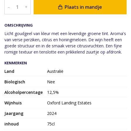
Plaats in mandje
–
+
OMSCHRIJVING
Licht goudgeel van kleur met een levendige groene tint. Aroma's
van verse perziken, citrus en honingmeloen. De wijn heeft een
goede structuur en in de smaak verse citrusvruchten. Een fijne
romige textuur en tenslotte een prikkelend zuurtje op afdronk.
KENMERKEN
Land
Australië
Biologisch
Nee
Alcoholpercentage
12,5%
Wijnhuis
Oxford Landing Estates
Jaargang
2024
inhoud
75cl