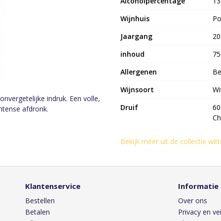
Alcoholpercentage
1
Wijnhuis
Po
Jaargang
20
inhoud
75
Allergenen
Be
Wijnsoort
Wi
vergetelijke indruk. Een volle,
Druif
60
tense afdronk.
Ch
Bekijk meer uit de collectie wit
Klantenservice
Informatie
Bestellen
Over ons
Betalen
Privacy en vei