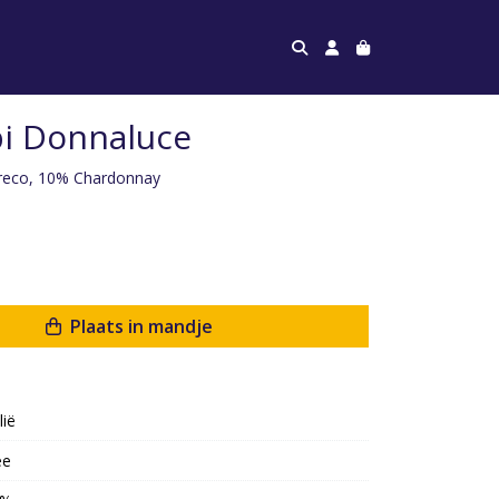
pi Donnaluce
Greco, 10% Chardonnay
Plaats in mandje
lië
ee