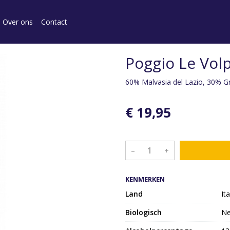
Over ons
Contact
Poggio Le Vol
60% Malvasia del Lazio, 30% 
€ 19,95
–
+
KENMERKEN
Land
Ita
Biologisch
N