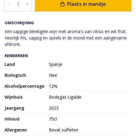
Plaats in mandje
–
+
OMSCHRIJVING
Een sappige bleekgele wijn met aroma's van citrus en wit fruit.
Heerlijk fris, sappig en speels in de mond met een aangename
afdronk.
KENMERKEN
Land
Spanje
Biologisch
Nee
Alcoholpercentage
12%
Wijnhuis
Bodegas Ugalde
Jaargang
2023
inhoud
75cl
Allergenen
Bevat sulfieten