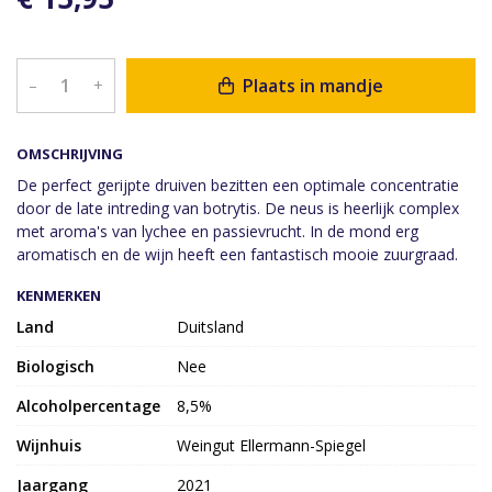
Plaats in mandje
–
+
OMSCHRIJVING
De perfect gerijpte druiven bezitten een optimale concentratie
door de late intreding van botrytis. De neus is heerlijk complex
met aroma's van lychee en passievrucht. In de mond erg
aromatisch en de wijn heeft een fantastisch mooie zuurgraad.
KENMERKEN
Land
Duitsland
Biologisch
Nee
Alcoholpercentage
8,5%
Wijnhuis
Weingut Ellermann-Spiegel
Jaargang
2021