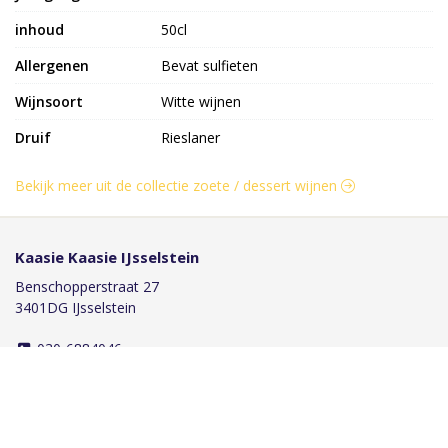
inhoud
50cl
Allergenen
Bevat sulfieten
Wijnsoort
Witte wijnen
Druif
Rieslaner
Bekijk meer uit de collectie zoete / dessert wijnen
Kaasie Kaasie IJsselstein
Benschopperstraat 27
3401DG IJsselstein
030-6884046
info@kaasiekaasie.nl
Klantenservice
Bestellen