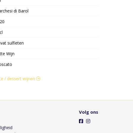
%
rchesi di Barol
20
cl
vat sulfieten
tte Wijn
scato
ete / dessert wijnen
Volg ons
ligheid