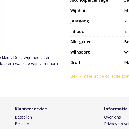
Alcoholpercentage
5
Wijnhuis
Ma
Jaargang
20
inhoud
75
Allergenen
Be
Wijnsoort
Wi
le kleur. Deze wijn heeft een
Druif
Mo
bloesem waar de wijn zijn naam
Bekijk meer uit de collectie zo
Klantenservice
Informatie
Bestellen
Over ons
Betalen
Privacy en vei