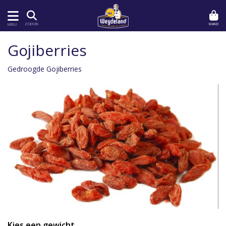
MAND
ZOEKEN
MENU
Gojiberries
Gedroogde Gojiberries
Kies een gewicht