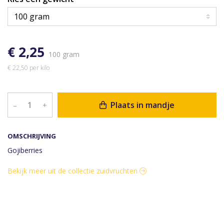
€ 2,25
100 gram
€ 22,50 per kilo
Plaats in mandje
–
+
OMSCHRIJVING
Gojiberries
Bekijk meer uit de collectie zuidvruchten