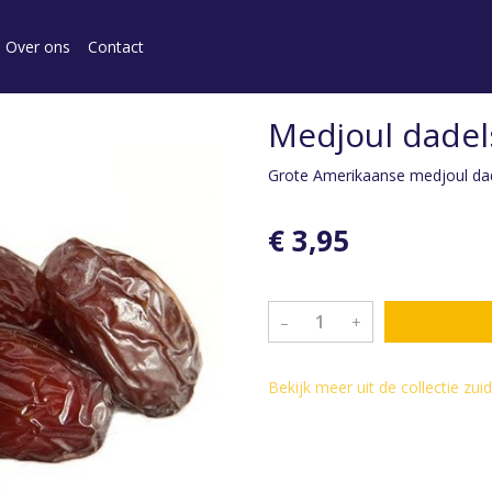
Over ons
Contact
Medjoul dadel
Grote Amerikaanse medjoul da
€ 3,95
–
+
Bekijk meer uit de collectie zu