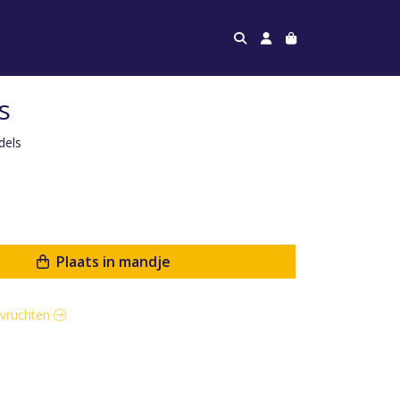
s
dels
Plaats in mandje
idvruchten