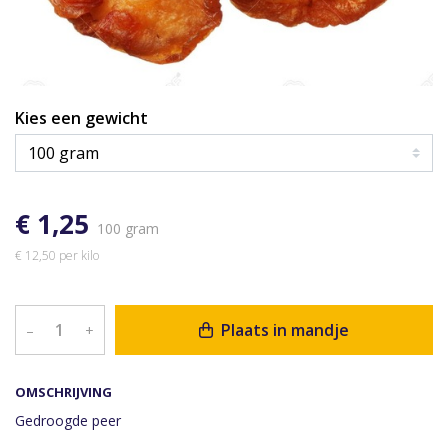
Kies een gewicht
€ 1,25
100 gram
€ 12,50 per kilo
Plaats in mandje
–
+
OMSCHRIJVING
Gedroogde peer