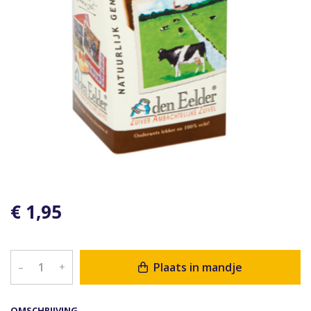
€ 1,95
Plaats in mandje
–
+
OMSCHRIJVING