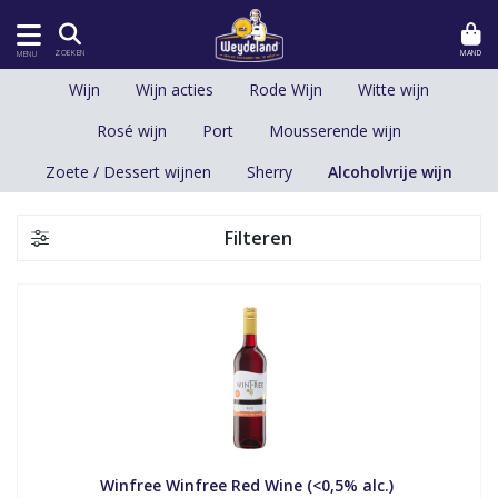
MAND
ZOEKEN
MENU
Wijn
Wijn acties
Rode Wijn
Witte wijn
Rosé wijn
Port
Mousserende wijn
Zoete / Dessert wijnen
Sherry
Alcoholvrije wijn
Filteren
Winfree Winfree Red Wine (<0,5% alc.) 