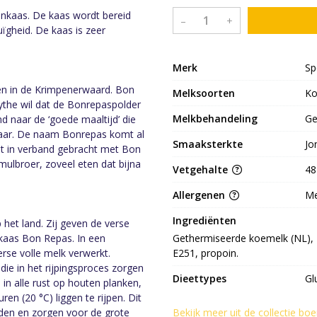
nkaas. De kaas wordt bereid
–
+
ïgheid. De kaas is zeer
Merk
Sp
en in de Krimpenerwaard. Bon
Melksoorten
K
ythe wil dat de Bonrepaspolder
Melkbehandeling
Ge
 naar de ‘goede maaltijd’ die
 waar. De naam Bonrepas komt al
Smaaksterkte
Jo
dt in verband gebracht met Bon
mulbroer, zoveel eten dat bijna
Vetgehalte
48
Allergenen
Me
Ingrediënten
 het land. Zij geven de verse
Gethermiseerde koemelk (NL), zou
nkaas Bon Repas. In een
E251, propoin.
rse volle melk verwerkt.
ie in het rijpingsproces zorgen
Dieettypes
Gl
 in alle rust op houten planken,
n (20 °C) liggen te rijpen. Dit
Bekijk meer uit de collectie bo
rden en zorgen voor de grote