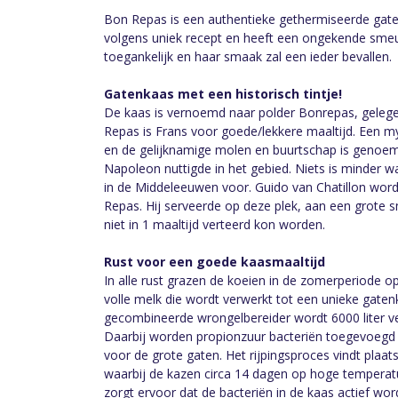
Bon Repas is een authentieke gethermiseerde gate
volgens uniek recept en heeft een ongekende smeu
toegankelijk en haar smaak zal een ieder bevallen.
Gatenkaas met een historisch tintje!
De kaas is vernoemd naar polder Bonrepas, geleg
Repas is Frans voor goede/lekkere maaltijd. Een m
en de gelijknamige molen en buurtschap is genoemd
Napoleon nuttigde in het gebied. Niets is minder
in de Middeleeuwen voor. Guido van Chatillon wor
Repas. Hij serveerde op deze plek, aan een grote s
niet in 1 maaltijd verteerd kon worden.
Rust voor een goede kaasmaaltijd
In alle rust grazen de koeien in de zomerperiode op
volle melk die wordt verwerkt tot een unieke gate
gecombineerde wrongelbereider wordt 6000 liter ve
Daarbij worden propionzuur bacteriën toegevoegd d
voor de grote gaten. Het rijpingsproces vindt plaats
waarbij de kazen circa 14 dagen op hoge temperature
zorgt ervoor dat de bacteriën in de kaas actief wo