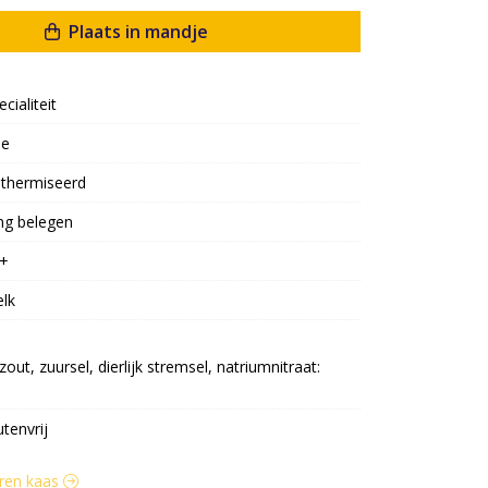
Plaats in mandje
ecialiteit
oe
thermiseerd
ng belegen
+
lk
t, zuursel, dierlijk stremsel, natriumnitraat: 
utenvrij
eren kaas