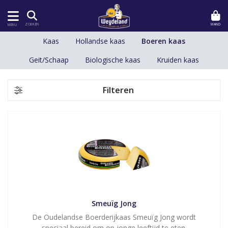
MAND
ZOEKEN
MENU
Kaas
Hollandse kaas
Boeren kaas
Geit/Schaap
Biologische kaas
Kruiden kaas
Filteren
Smeuïg Jong
De Oudelandse Boerderijkaas Smeuïg Jong wordt
speciaal bereid om op jonge leeftijd te eten.