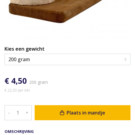
Kies een gewicht
€ 4,50
200 gram
€ 22,50 per kilo
Plaats in mandje
–
+
OMSCHRIJVING