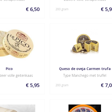
€ 6,50
€ 5,
200 gram
Pico 
Queso de oveja Carmen trufa
zeer volle geitenkaas
Type Manchego met truffel
€ 5,95
€ 7,
200 gram