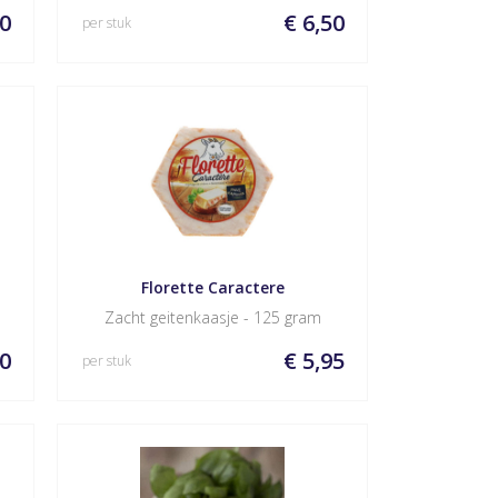
geitenmelk en heeft een aslaagje.
00
€ 6,50
per stuk
Florette Caractere
Zacht geitenkaasje - 125 gram
50
€ 5,95
per stuk