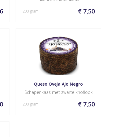
96
€ 7,50
200 gram
Queso Oveja Ajo Negro
Schapenkaas met zwarte knoflook
00
€ 7,50
200 gram