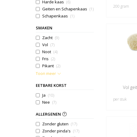
Harde kaas
(6)
200 gram
Geiten en Schapenkaas
(1)
Schapenkaas
(1)
SMAKEN
Zacht
(9)
Vol
(7)
Noot
(4)
Fris
(2)
Pikant
(2)
Toon meer
EETBARE KORST
Vol gei
Ja
(10)
per stuk
Nee
(7)
ALLERGENEN
Zonder gluten
(17)
Zonder pinda's
(17)