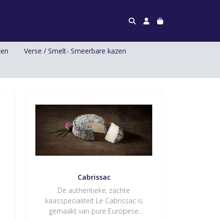
zen
Verse / Smelt- Smeerbare kazen
Cabrissac
De authentieke, zachte
kaasspecialiteit Le Cabrissac is
gemaakt van pure Europese