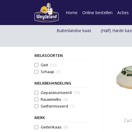
Home
Online bestellen
Acties
Buitenlandse kaas
(Half) Harde ka
MELKSOORTEN
Geit
(10)
Schaap
(7)
MELKBEHANDELING
Gepasteuriseerd
(10)
Rauwmelks
(6)
Gethermiseerd
(1)
MERK
Zac
Geitenkaas
(9)