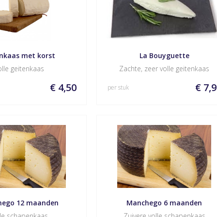
nkaas met korst 
La Bouyguette
lle geitenkaas
Zachte, zeer volle geitenkaas
€ 4,50
€ 7,
per stuk
hego 12 maanden
Manchego 6 maanden
lle schapenkaas
Zuivere volle schapenkaas