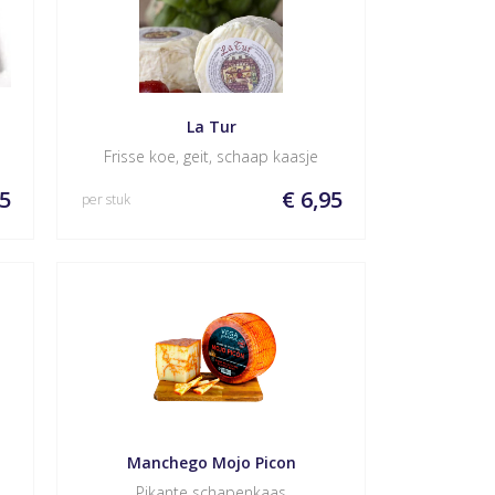
La Tur
Frisse koe, geit, schaap kaasje
95
€ 6,95
per stuk
Manchego Mojo Picon
Pikante schapenkaas