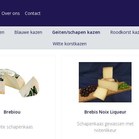
Over ons
Contact
zen
Blauwe kazen
Geiten/schapen kazen
Roodkorst ka
Witte korstkazen
Brebiou
Brebis Noix Liqueur
Schapenkaas gewassen met
hte schapenkaas
notenlikeur