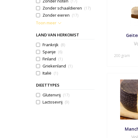
Zonder noten
(17)
Zonder schaaldieren
(17)
Zonder eieren
(17)
Toon meer
LAND VAN HERKOMST
Geite
Vo
Frankrijk
(8)
Spanje
(6)
200 gram
Finland
(1)
Griekenland
(1)
Italië
(1)
DIEETTYPES
Glutenvrij
(17)
Lactosevrij
(9)
Manc
Vo