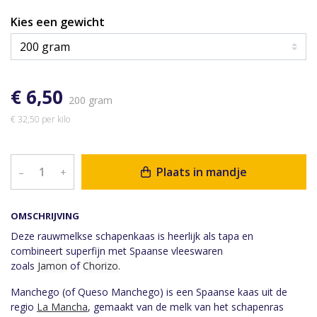
Kies een gewicht
€ 6,50
200 gram
€ 32,50 per kilo
Plaats in mandje
–
+
OMSCHRIJVING
Deze rauwmelkse schapenkaas is heerlijk als tapa en
combineert superfijn met Spaanse vleeswaren
zoals
Jamon
of
Chorizo
.
Manchego (of Queso Manchego) is een Spaanse kaas uit de
regio
La Mancha
, gemaakt van de melk van het schapenras