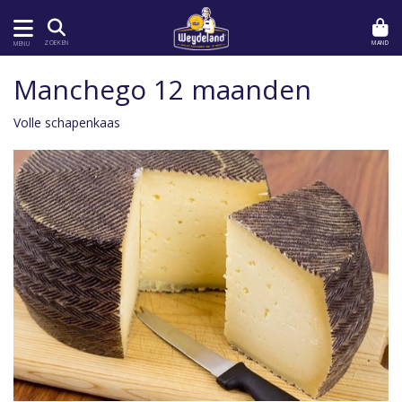
MAND
ZOEKEN
MENU
Manchego 12 maanden
Volle schapenkaas