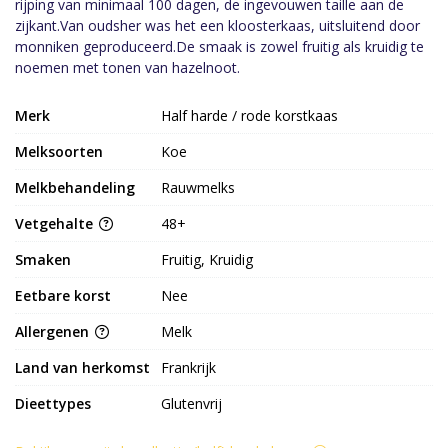
rijping van minimaal 100 dagen, de ingevouwen taille aan de
zijkant.Van oudsher was het een kloosterkaas, uitsluitend door
monniken geproduceerd.De smaak is zowel fruitig als kruidig te
noemen met tonen van hazelnoot.
Merk
Half harde / rode korstkaas
Melksoorten
Koe
Melkbehandeling
Rauwmelks
Vetgehalte
48+
Smaken
Fruitig, Kruidig
Eetbare korst
Nee
Allergenen
Melk
Land van herkomst
Frankrijk
Dieettypes
Glutenvrij