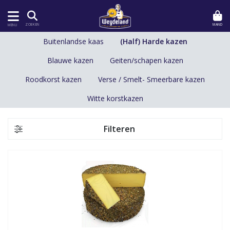
MAND
ZOEKEN
MENU
Buitenlandse kaas
(Half) Harde kazen
Blauwe kazen
Geiten/schapen kazen
Roodkorst kazen
Verse / Smelt- Smeerbare kazen
Witte korstkazen
Filteren