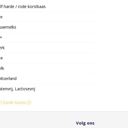
lf harde / rode korstkaas
oe
uwmelks
+
erk
ee
lk
itserland
utenvrij, Lactosevrij
lf) harde kazen
Volg ons