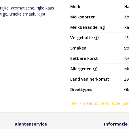
Merk
Ha
jke, aromatische, rijke kaas
tige, unieke smaak. Rijpt
Melksoorten
K
Melkbehandeling
Ra
Vetgehalte
48
Smaken
St
Eetbare korst
N
Allergenen
Me
Land van herkomst
Zw
Dieettypes
Gl
Bekijk meer uit de collectie (ha
Klantenservice
Informatie