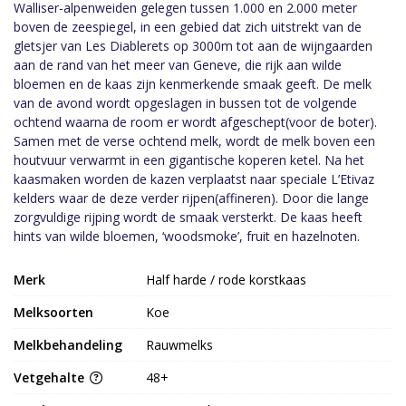
Walliser-alpenweiden gelegen tussen 1.000 en 2.000 meter
boven de zeespiegel, in een gebied dat zich uitstrekt van de
gletsjer van Les Diablerets op 3000m tot aan de wijngaarden
aan de rand van het meer van Geneve, die rijk aan wilde
bloemen en de kaas zijn kenmerkende smaak geeft. De melk
van de avond wordt opgeslagen in bussen tot de volgende
ochtend waarna de room er wordt afgeschept(voor de boter).
Samen met de verse ochtend melk, wordt de melk boven een
houtvuur verwarmt in een gigantische koperen ketel. Na het
kaasmaken worden de kazen verplaatst naar speciale L’Etivaz
kelders waar de deze verder rijpen(affineren). Door die lange
zorgvuldige rijping wordt de smaak versterkt. De kaas heeft
hints van wilde bloemen, ‘woodsmoke’, fruit en hazelnoten.
Merk
Half harde / rode korstkaas
Melksoorten
Koe
Melkbehandeling
Rauwmelks
Vetgehalte
48+