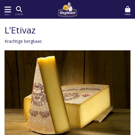
MAND
ZOEKEN
MENU
L’Etivaz
Krachtige bergkaas