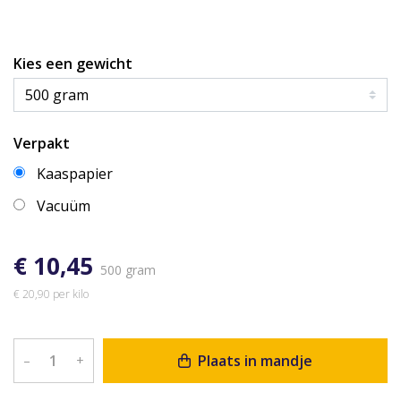
Kies een gewicht
Verpakt
Kaaspapier
Vacuüm
€ 10,45
500 gram
€ 20,90 per kilo
Plaats in mandje
–
+