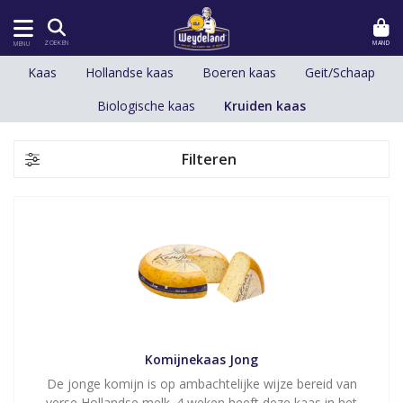
MAND
ZOEKEN
MENU
Kaas
Hollandse kaas
Boeren kaas
Geit/Schaap
Biologische kaas
Kruiden kaas
Filteren
Komijnekaas Jong
De jonge komijn is op ambachtelijke wijze bereid van
verse Hollandse melk. 4 weken heeft deze kaas in het