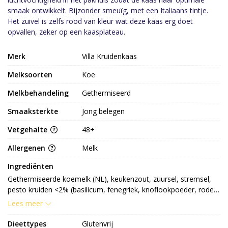
smaak ontwikkelt. Bijzonder smeuïg, met een Italiaans tintje.
Het zuivel is zelfs rood van kleur wat deze kaas erg doet
opvallen, zeker op een kaasplateau.
Merk
Villa Kruidenkaas
Melksoorten
Koe
Melkbehandeling
Gethermiseerd
Smaaksterkte
Jong belegen
Vetgehalte
48+
Allergenen
Melk
Ingrediënten
Gethermiseerde koemelk (NL), keukenzout, zuursel, stremsel, 
pesto kruiden <2% (basilicum, fenegriek, knoflookpoeder, rode 
peper, Italiaanse kruiden) conserveermiddel: E251 kleurstof: 
Lees meer
E120, E160b
Dieettypes
Glutenvrij