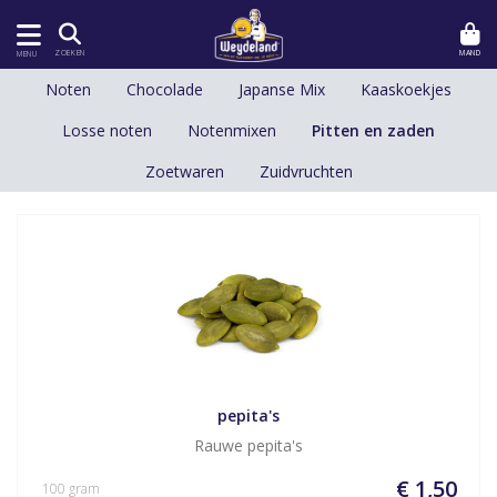
MAND
ZOEKEN
MENU
Noten
Chocolade
Japanse Mix
Kaaskoekjes
Losse noten
Notenmixen
Pitten en zaden
Zoetwaren
Zuidvruchten
pepita's
Rauwe pepita's
€ 1,50
100 gram