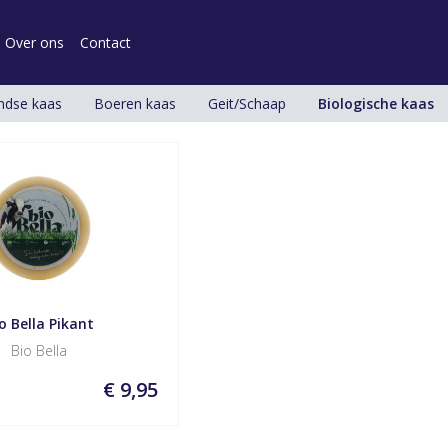
Over ons
Contact
ndse kaas
Boeren kaas
Geit/Schaap
Biologische kaas
o Bella Pikant
Bio Bella
€ 9,95