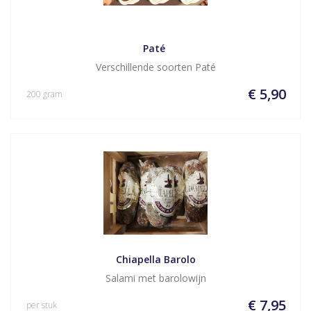
Paté 
Verschillende soorten Paté
€ 5,90
200 gram
Chiapella Barolo
Salami met barolowijn
€ 7,95
per stuk